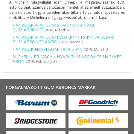
A Michelin világvállalat idén ünnepli a megalakulásának 130.
évfordulóját. Számos változáson mentek át az elmúlt évszázadban,
de az biztos, hogy a töretlen siker titka a folyamatos fejlesztés és
mobilitás. A Michelin a világ egyik vezető abroncsmárkája.
HANKOOK VENTUS V12 EVO2 K120 NYÁRI
GUMIABRONCS
2019. March 4.
HANKOOK VENTUS S1EVO2 (K117 ÉS K117A) NYÁRI
GUMIABRONCS AKCIÓ
2019. March 3.
HANKOOK NYÁRI GUMI 195/65 R15
2019. March 2.
MICHELIN PRIMACY 4 NYÁRI GUMIABRONCS NAGYKER
ÁRON
2019. February 27.
FORGALMAZOTT GUMIABRONCS MÁRKÁK