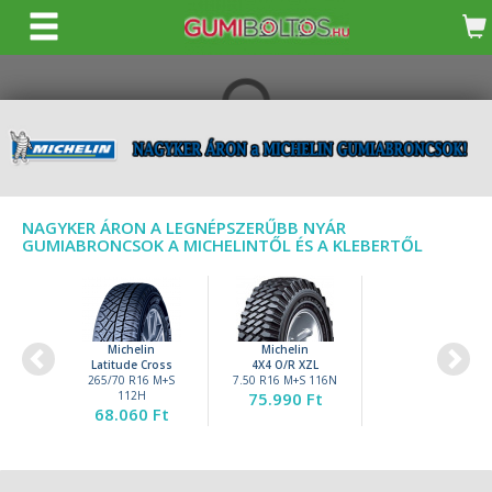
KERESÉS
NAGYKER ÁRON A LEGNÉPSZERŰBB NYÁR
GUMIABRONCSOK A MICHELINTŐL ÉS A KLEBERTŐL
Michelin
Michelin
Latitude Cross
4X4 O/R XZL
265/70 R16 M+S
7.50 R16 M+S 116N
112H
75.990 Ft
68.060 Ft