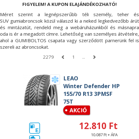
FIGYELEM! A KUPON ELAJÁNDÉKOZHATÓ!
Méret szerint a legnépszerűbb téli személy, teher és
SUV gumiabroncsok közül válaszd ki a neked legkedvezőbb árút
és mintázatút, rendeld meg a webáruházunkból és másnapra
oda is ér a megadott címre. Lehetőség van személyes átvételre,
ahol a GUMIBOLTOS csapata vagy szerződött parnerünk fel is
szereli az abroncsokat.
2279
1
...
LEAO
Winter Defender HP
155/70 R13 3PMSF
75T
AKCIÓ
12.810 Ft
E
10.087 Ft + ÁFA