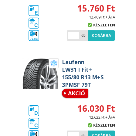
15.760 Ft
E
12.409 Ft + ÁFA
KÉSZLETEN
C
KOSÁRBA
db
71dB
Laufenn
LW31 I Fit+
155/80 R13 M+S
3PMSF 79T
AKCIÓ
16.030 Ft
D
12.622 Ft + ÁFA
KÉSZLETEN
C
KOSÁRBA
db