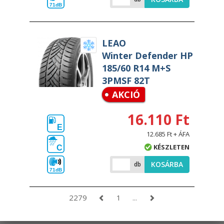
71dB
LEAO
Winter Defender HP
185/60 R14 M+S
3PMSF 82T
AKCIÓ
16.110 Ft
E
12.685 Ft + ÁFA
KÉSZLETEN
C
KOSÁRBA
db
71dB
2279
1
...