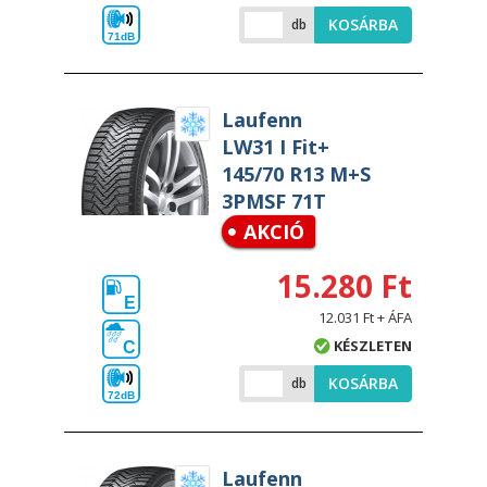
KOSÁRBA
db
71dB
Laufenn
LW31 I Fit+
145/70 R13 M+S
3PMSF 71T
AKCIÓ
15.280 Ft
E
12.031 Ft + ÁFA
KÉSZLETEN
C
KOSÁRBA
db
72dB
Laufenn