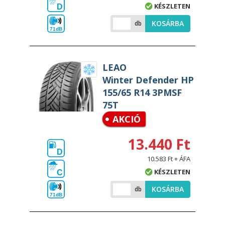
KÉSZLETEN
D
KOSÁRBA
db
71dB
LEAO
Winter Defender HP
155/65 R14 3PMSF
75T
AKCIÓ
13.440 Ft
D
10.583 Ft + ÁFA
KÉSZLETEN
C
KOSÁRBA
db
71dB