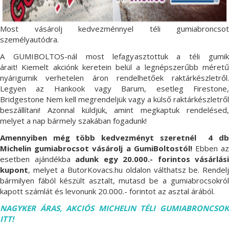
Most vásárolj kedvezménnyel téli gumiabroncsot
személyautódra.
A GUMIBOLTOS-nál most lefagyasztottuk a téli gumik
árait! Kiemelt akciónk keretein belül a legnépszerűbb méretű
nyárigumik verhetelen áron rendelhetőek raktárkészletről.
Legyen az Hankook vagy Barum, esetleg Firestone,
Bridgestone Nem kell megrendeljük vagy a külső raktárkészletről
beszállítani! Azonnal küldjük, amint megkaptuk rendelésed,
melyet a nap bármely szakában fogadunk!
Amennyiben még több kedvezményt szeretnél 4 db
Michelin gumiabrocsot vásárolj a GumiBoltostól!
Ebben a
esetben ajándékba
adunk egy 20.000.- forintos vásárlási
kupont
, melyet a ButorKovacs.hu oldalon válthatsz be. Rendelj
bármilyen fából készült asztalt, mutasd be a gumiabrocsokról
kapott számlát és levonunk 20.000.- forintot az asztal árából.
NAGYKER ÁRAS, AKCIÓS MICHELIN TÉLI GUMIABRONCSOK
ITT!