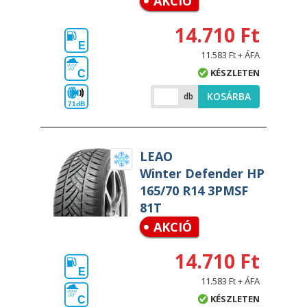
AKCIÓ
14.710 Ft
E
11.583 Ft + ÁFA
KÉSZLETEN
C
KOSÁRBA
db
71dB
LEAO
Winter Defender HP
165/70 R14 3PMSF
81T
AKCIÓ
14.710 Ft
E
11.583 Ft + ÁFA
KÉSZLETEN
C