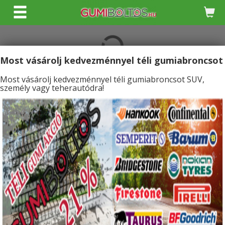
KERESÉS
Most vásárolj kedvezménnyel téli gumiabroncsot
Most vásárolj kedvezménnyel téli gumiabroncsot SUV,
személy vagy teherautódra!