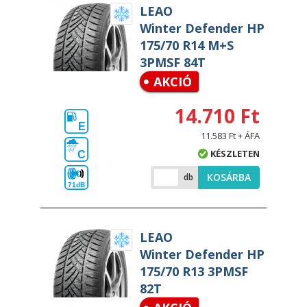
LEAO
Winter Defender HP
175/70 R14 M+S
3PMSF 84T
AKCIÓ
14.710 Ft
E
11.583 Ft + ÁFA
KÉSZLETEN
C
KOSÁRBA
db
71dB
LEAO
Winter Defender HP
175/70 R13 3PMSF
82T