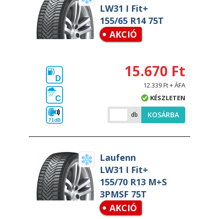
LW31 I Fit+
155/65 R14 75T
AKCIÓ
15.670 Ft
D
12.339 Ft + ÁFA
KÉSZLETEN
C
KOSÁRBA
db
71dB
Laufenn
LW31 I Fit+
155/70 R13 M+S
3PMSF 75T
AKCIÓ