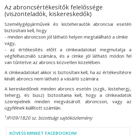
Az abroncsértékesítők felelőssége
(viszonteladók, kiskereskedők)
Személygépjárművek és kisteherautók abroncsai esetén
biztosítani kell, hogy
- minden abroncson jól látható helyen megtalálható a címke
vagy,
- az értékesítés előtt a címkeadatokat megmutatja a
végfelhasználó számára, és a címke jól látható módon fel
van tűntetve az abroncs közvetlen közelében.
A címkeadatokat akkor is biztosítani kell, ha az értékesítésre
kínált abroncs nem látható a vásárló számára.
A kereskedőnek minden abroncs esetén (szgk., kistehergj.,
tehergj. és busz) biztosítania kell, hogy a címkeadatok
szerepelnek minden megvásárolt abroncson, vagy az
ügyfélnek kiállított számlán.
1
IP/09/1820 sz. bizottsági sajtóközlemény
KÖVESS MINKET FACEBOOKON!