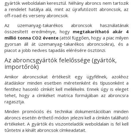
gyártók weboldalain keresztül. Néhány abroncs nem tartozik
a rendelet hatálya alá, mint az újrafutózott abroncsok, az
off-road és verseny abroncsok.
Az üzemanyag-takarékos abroncsok használatának
összesített eredménye, hogy
megtakarítható akár 4
millió tonna CO2 évente
(attól függően, hogy a piac milyen
gyorsan áll át üzemanyag-takarékos abroncsokra), és a
piacot a jobb nedves tapadás elérésére ösztönzi.
Az abroncsgyártók felelőssége (gyártók,
importőrök)
Amikor abroncsokat értékesít egy ügyfélnek, azokhoz
átadáskor minden esetben méretenként és típusonként a
fentihez hasonló címkét kell mellékelni. Ennek úgy is eleget
tehet, hogy a címkéket matrica formájában az abroncsra
ragasztja.
Minden promóciós és technikai dokumentációban minden
abroncs esetén érthető módon jelezni kell a címkén található
értékeket. A gyártók és viszonteladók weboldalain is fel kell
tűntetni a kínált abroncsok címkeadatait.