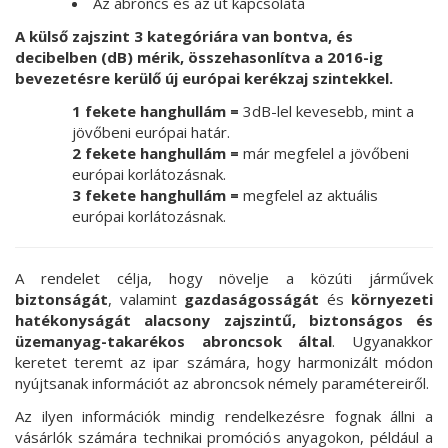
Az abroncs és az út kapcsolata
A külső zajszint 3 kategóriára van bontva, és
decibelben (dB) mérik, összehasonlítva a 2016-ig
bevezetésre kerülő új európai kerékzaj szintekkel.
1 fekete hanghullám =
3dB-lel kevesebb, mint a
jövőbeni európai határ.
2 fekete hanghullám =
már megfelel a jövőbeni
európai korlátozásnak.
3 fekete hanghullám =
megfelel az aktuális
európai korlátozásnak.
A rendelet célja, hogy növelje a közúti járművek
biztonságát
, valamint
gazdaságosságát
és
környezeti
hatékonyságát alacsony zajszintű, biztonságos és
üzemanyag-takarékos abroncsok által
. Ugyanakkor
keretet teremt az ipar számára, hogy harmonizált módon
nyújtsanak információt az abroncsok némely paramétereiről.
Az ilyen információk mindig rendelkezésre fognak állni a
vásárlók számára technikai promóciós anyagokon, például a