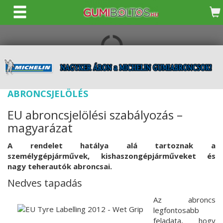
KERESÉS
ABRONCSJELÖLÉS
EU abroncsjelölési szabályozás –
magyarázat
A rendelet hatálya alá tartoznak a
személygépjárművek, kishaszongépjárműveket és
nagy teherautók abroncsai.
Nedves tapadás
Az abroncs
legfontosabb
feladata, hogy