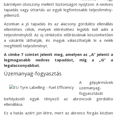
bármilyen útviszony mellett biztonságot nyújtson. A nedves
tapadás vagy úttartás az egyik legfontosabb teljesítmény-
jellemző.
Azonban a jó tapadás és az alacsony gördülési ellenállás
ellentétes célok, melyek eléréséhez lejjebb kell adni a
teljesítményből. Az új címkézési előírásoknak köszönhetően
a vásárlók láthatják, és maguk választhatják ki a nekik
megfelelő teljesítményt.
A címke 7 szintet jelenít meg, amelyen az „A” jelenti a
legmagasabb nedves tapadást, míg a „G” a
legalacsonyabbat.
Üzemanyag-fogyasztás
A gépjárművek
üzemanyag-
fogyasztását
befolyásoló egyik tényező az abroncsok gördülési
ellenállása.
Ez a hatás azért jön létre, mert az abroncs forgás közben