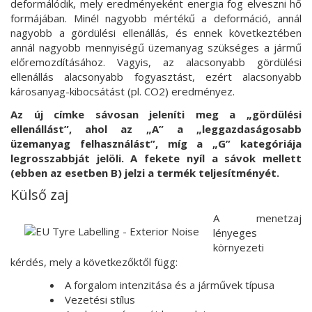
deformálódik, mely eredményeként energia fog elveszni hő
formájában. Minél nagyobb mértékű a deformáció, annál
nagyobb a gördülési ellenállás, és ennek következtében
annál nagyobb mennyiségű üzemanyag szükséges a jármű
előremozdításához. Vagyis, az alacsonyabb gördülési
ellenállás alacsonyabb fogyasztást, ezért alacsonyabb
károsanyag-kibocsátást (pl. CO2) eredményez.
Az új címke sávosan jeleníti meg a „gördülési
ellenállást”, ahol az „A” a „leggazdaságosabb
üzemanyag felhasználást”, míg a „G” kategóriája
legrosszabbját jelöli. A fekete nyíl a sávok mellett
(ebben az esetben B) jelzi a termék teljesítményét.
Külső zaj
A menetzaj
lényeges
környezeti
kérdés, mely a következőktől függ:
A forgalom intenzitása és a járművek típusa
Vezetési stílus