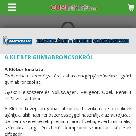
KERESÉS
A KLEBER GUMIABRONCSOKRÓL
A Kléber kínálata
Elsősorban személy- és kishaszon-gépjárművekre gyárt
gumiabroncsokat.
Gyakori elsőszerelés Volkswagen, Peugeot, Opel, Renault
és Suzuki autókon.
A Kléber középkategóriás abroncsait azoknak a sofőröknek
ajánljuk, akik napi rendszerességgel használják az autójukat,
de nem szeretnének prémium árat fizetni, ezért minimális,
számukra alig érezhető kompromisszumokat képesek
elfogadni.