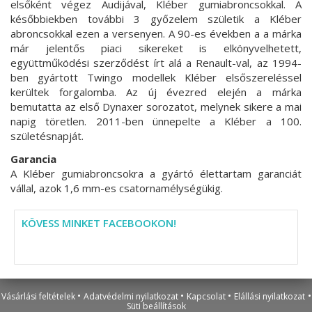
elsőként végez Audijával, Kléber gumiabroncsokkal. A
későbbiekben további 3 győzelem születik a Kléber
abroncsokkal ezen a versenyen. A 90-es években a a márka
már jelentős piaci sikereket is elkönyvelhetett,
együttműködési szerződést írt alá a Renault-val, az 1994-
ben gyártott Twingo modellek Kléber elsőszereléssel
kerültek forgalomba. Az új évezred elején a márka
bemutatta az első Dynaxer sorozatot, melynek sikere a mai
napig töretlen. 2011-ben ünnepelte a Kléber a 100.
születésnapját.
Garancia
A Kléber gumiabroncsokra a gyártó élettartam garanciát
vállal, azok 1,6 mm-es csatornamélységükig.
KÖVESS MINKET FACEBOOKON!
•
•
•
•
Vásárlási feltételek
Adatvédelmi nyilatkozat
Kapcsolat
Elállási nyilatkozat
Süti beállítások