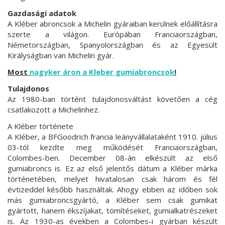
Gazdasági adatok
A Kléber abroncsok a Michelin gyáraiban kerülnek előállításra
szerte a világon. Európában Franciaországban,
Németországban, Spanyolországban és az Egyesült
Királyságban van Michelin gyár.
Most
nagyker áron a Kleber gumiabroncsok
!
Tulajdonos
Az 1980-ban történt tulajdonosváltást követően a cég
csatlakozott a Michelinhez.
A Kléber története
A Kléber, a BFGoodrich francia leányvállalataként 1910. július
03-tól kezdte meg működését Franciaországban,
Colombes-ben. December 08-án elkészült az első
gumiabroncs is. Ez az első jelentős dátum a Kléber márka
történetében, melyet hivatalosan csak három és fél
évtizeddel később használtak. Ahogy ebben az időben sok
más gumiabroncsgyártó, a Kléber sem csak gumikat
gyártott, hanem ékszíjakat, tömítéseket, gumialkatrészeket
is. Az 1930-as években a Colombes-i gyárban készült