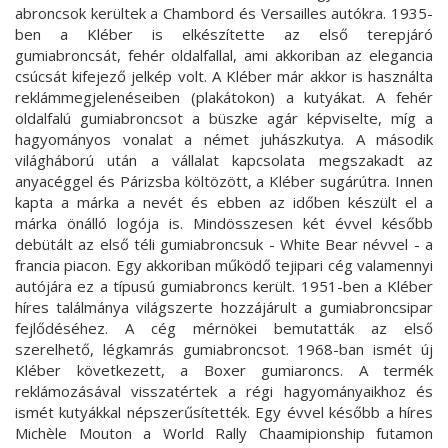
abroncsok kerültek a Chambord és Versailles autókra. 1935-
ben a Kléber is elkészítette az első terepjáró
gumiabroncsát, fehér oldalfallal, ami akkoriban az elegancia
csúcsát kifejező jelkép volt. A Kléber már akkor is használta
reklámmegjelenéseiben (plakátokon) a kutyákat. A fehér
oldalfalú gumiabroncsot a büszke agár képviselte, míg a
hagyományos vonalat a német juhászkutya. A második
világháború után a vállalat kapcsolata megszakadt az
anyacéggel és Párizsba költözött, a Kléber sugárútra. Innen
kapta a márka a nevét és ebben az időben készült el a
márka önálló logója is. Mindösszesen két évvel később
debütált az első téli gumiabroncsuk - White Bear névvel - a
francia piacon. Egy akkoriban működő tejipari cég valamennyi
autójára ez a típusú gumiabroncs került. 1951-ben a Kléber
híres találmánya világszerte hozzájárult a gumiabroncsipar
fejlődéséhez. A cég mérnökei bemutatták az első
szerelhető, légkamrás gumiabroncsot. 1968-ban ismét új
Kléber következett, a Boxer gumiaroncs. A termék
reklámozásával visszatértek a régi hagyományaikhoz és
ismét kutyákkal népszerűsítették. Egy évvel később a híres
Michèle Mouton a World Rally Chaamipionship futamon