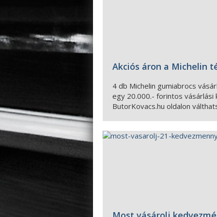
Akciós áron a Michelin t
4 db Michelin gumiabrocs vásá
egy 20.000.- forintos vásárlási
ButorKovacs.hu oldalon válthat
Most vásárolj kedvezmén