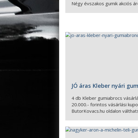
Négy évszakos gumik akciós á
JÓ áras Kleber nyári gu
4 db Kleber gumiabrocs vásárl
20.000.- forintos vásárlási kup
ButorKovacs.hu oldalon válthat