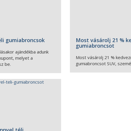
éli gumiabroncsok
Most vásárolj 21 % k
gumiabroncsot
rlásakor ajándékba adunk
Most vásárolj 21 % kedvez
 kupont, melyet a
gumiabroncsot SUV, személ
sz be.
nyel téli