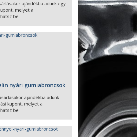
sárlásakor ajándékba adunk egy
 kupont, melyet a
thatsz be.
lin nyári gumiabroncsok
ásárlásakor ajándékba adunk
lási kupont, melyet a
thatsz be.