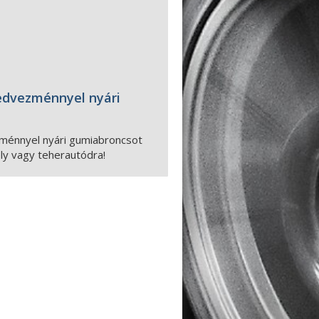
edvezménnyel nyári
ménnyel nyári gumiabroncsot
y vagy teherautódra!