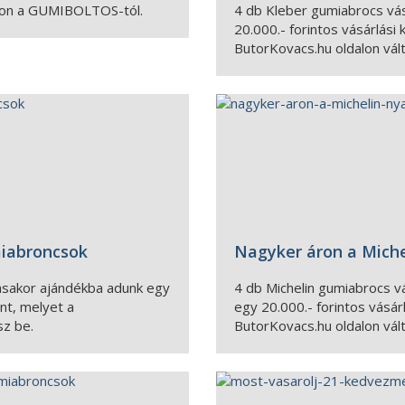
ron a GUMIBOLTOS-tól.
4 db Kleber gumiabrocs vá
20.000.- forintos vásárlási
ButorKovacs.hu oldalon vál
miabroncsok
Nagyker áron a Miche
ásakor ajándékba adunk egy
4 db Michelin gumiabrocs v
ont, melyet a
egy 20.000.- forintos vásár
sz be.
ButorKovacs.hu oldalon vál