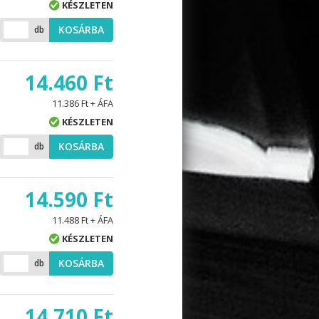
KÉSZLETEN
KOSÁRBA
db
14.460 Ft
11.386 Ft + ÁFA
KÉSZLETEN
KOSÁRBA
db
14.590 Ft
11.488 Ft + ÁFA
KÉSZLETEN
KOSÁRBA
db
14.710 Ft