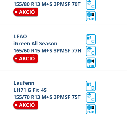
155/80 R13 M+S 3PMSF 79T
C
AKCIÓ
71dB
LEAO
C
iGreen All Season
165/60 R15 M+S 3PMSF 77H
C
AKCIÓ
71dB
Laufenn
D
LH71 G Fit 4S
155/70 R13 M+S 3PMSF 75T
C
AKCIÓ
71dB