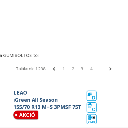
n a GUMIBOLTOS-tól.
Találatok: 1298
1
2
3
4
...
LEAO
D
iGreen All Season
155/70 R13 M+S 3PMSF 75T
C
AKCIÓ
71dB