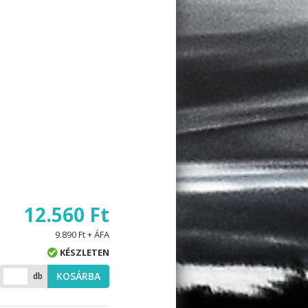
12.560 Ft
9.890 Ft + ÁFA
KÉSZLETEN
KOSÁRBA
db