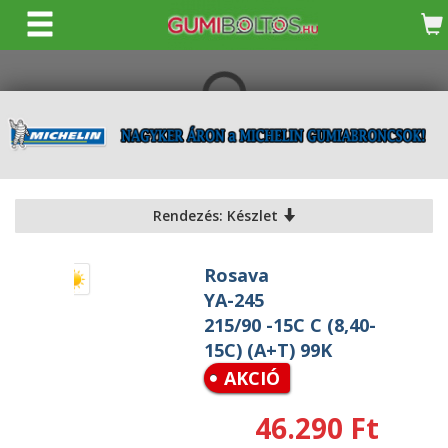
KERESÉS
Rendezés: Készlet
Rosava
YA-245
215/90 -15C C (8,40-
15C) (A+T) 99K
AKCIÓ
46.290 Ft