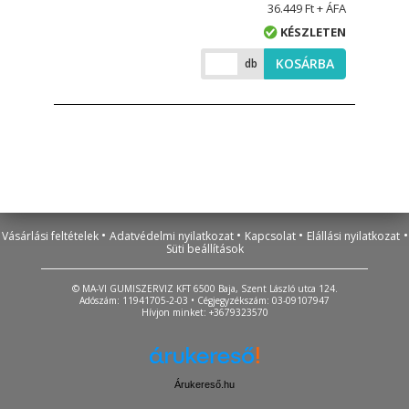
36.449 Ft + ÁFA
KÉSZLETEN
KOSÁRBA
db
•
•
•
•
Vásárlási feltételek
Adatvédelmi nyilatkozat
Kapcsolat
Elállási nyilatkozat
Süti beállítások
© MA-VI GUMISZERVIZ KFT 6500 Baja, Szent László utca 124.
Adószám: 11941705-2-03 • Cégjegyzékszám: 03-09107947
Hívjon minket: +3679323570
Árukereső.hu