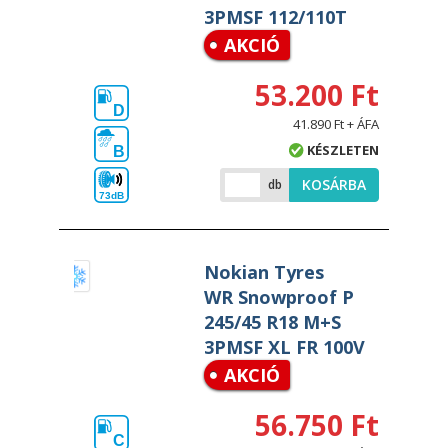
3PMSF 112/110T
AKCIÓ
53.200 Ft
D
41.890 Ft + ÁFA
KÉSZLETEN
B
KOSÁRBA
db
73dB
Nokian Tyres
WR Snowproof P
245/45 R18 M+S
3PMSF XL FR 100V
AKCIÓ
56.750 Ft
C