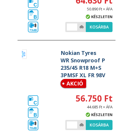
64.630 Ft
C
50.890 Ft + ÁFA
KÉSZLETEN
B
KOSÁRBA
db
73dB
Nokian Tyres
WR Snowproof P
235/45 R18 M+S
3PMSF XL FR 98V
AKCIÓ
56.750 Ft
C
44.685 Ft + ÁFA
KÉSZLETEN
B
KOSÁRBA
db
70dB