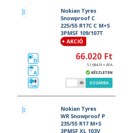
Nokian Tyres
Snowproof C
225/55 R17C C M+S
3PMSF 109/107T
AKCIÓ
66.020 Ft
D
51.984 Ft + ÁFA
KÉSZLETEN
A
KOSÁRBA
db
73dB
Nokian Tyres
WR Snowproof P
235/55 R17 M+S
3PMSF XL 103V