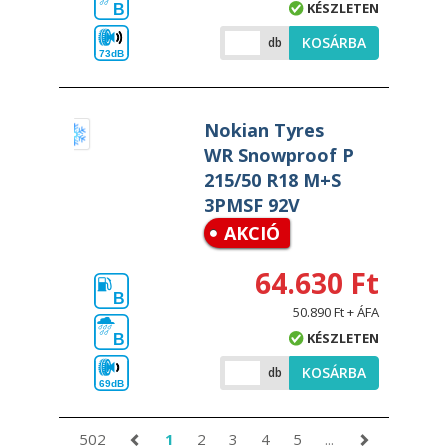
KÉSZLETEN
B
KOSÁRBA
db
73dB
Nokian Tyres
WR Snowproof P
215/50 R18 M+S
3PMSF 92V
AKCIÓ
64.630 Ft
B
50.890 Ft + ÁFA
KÉSZLETEN
B
KOSÁRBA
db
69dB
502
1
2
3
4
5
...