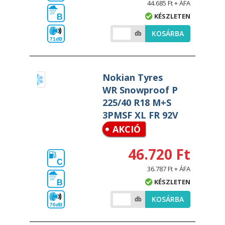
44.685 Ft + ÁFA
KÉSZLETEN
B
KOSÁRBA
db
71dB
Nokian Tyres
WR Snowproof P
225/40 R18 M+S
3PMSF XL FR 92V
AKCIÓ
46.720 Ft
C
36.787 Ft + ÁFA
KÉSZLETEN
B
KOSÁRBA
db
70dB