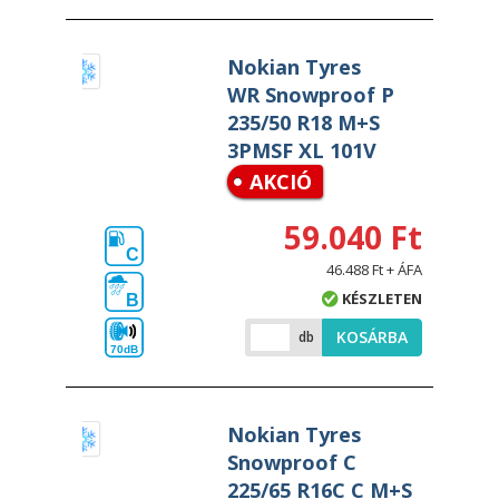
Nokian Tyres
WR Snowproof P
235/50 R18 M+S
3PMSF XL 101V
AKCIÓ
59.040 Ft
C
46.488 Ft + ÁFA
KÉSZLETEN
B
KOSÁRBA
db
70dB
Nokian Tyres
Snowproof C
225/65 R16C C M+S