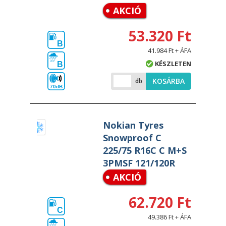
AKCIÓ
53.320 Ft
B
41.984 Ft + ÁFA
KÉSZLETEN
B
KOSÁRBA
db
70dB
Nokian Tyres
Snowproof C
225/75 R16C C M+S
3PMSF 121/120R
AKCIÓ
62.720 Ft
C
49.386 Ft + ÁFA