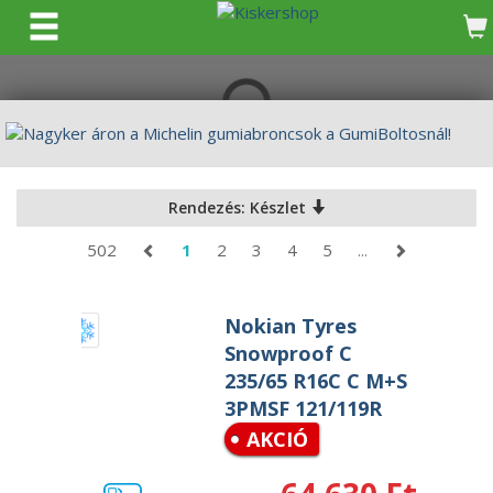
KERESÉS
Rendezés: Készlet
502
1
2
3
4
5
...
Nokian Tyres
Snowproof C
235/65 R16C C M+S
3PMSF 121/119R
AKCIÓ