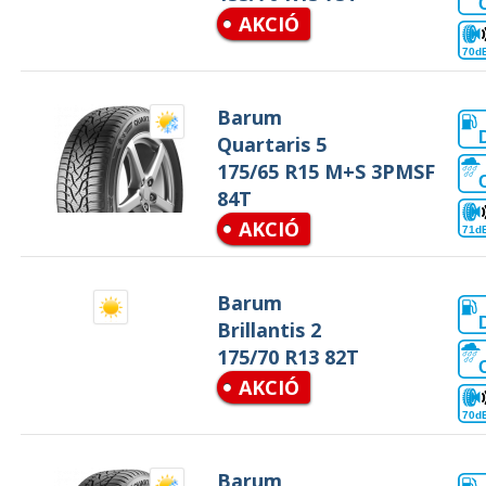
AKCIÓ
70d
Barum
Quartaris 5
175/65 R15 M+S 3PMSF
84T
AKCIÓ
71d
Barum
Brillantis 2
175/70 R13 82T
AKCIÓ
70d
Barum