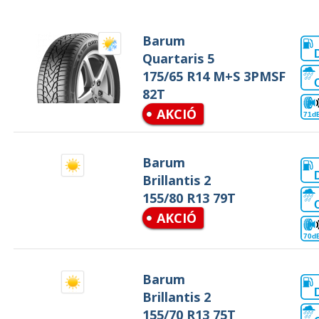
Barum
Quartaris 5
175/65 R14 M+S 3PMSF
82T
AKCIÓ
71d
Barum
Brillantis 2
155/80 R13 79T
AKCIÓ
70d
Barum
Brillantis 2
155/70 R13 75T