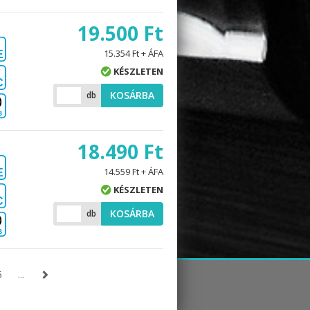
19.500 Ft
15.354 Ft + ÁFA
E
KÉSZLETEN
C
KOSÁRBA
db
B
18.490 Ft
14.559 Ft + ÁFA
E
KÉSZLETEN
C
KOSÁRBA
db
B
5
...