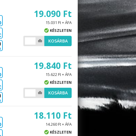
19.090 Ft
15.031 Ft + ÁFA
D
KÉSZLETEN
C
KOSÁRBA
db
B
19.840 Ft
15.622 Ft + ÁFA
D
KÉSZLETEN
C
KOSÁRBA
db
B
18.110 Ft
14.260 Ft + ÁFA
D
KÉSZLETEN