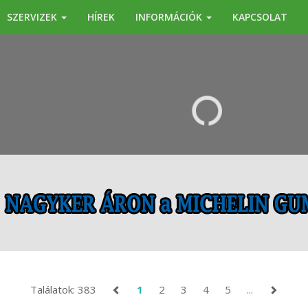
SZERVIZEK
HÍREK
INFORMÁCIÓK
KAPCSOLAT
KERESÉS
Találatok: 383
1
2
3
4
5
...