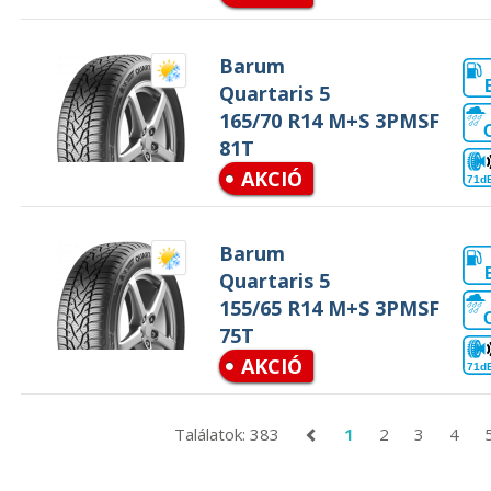
Barum
Quartaris 5
165/70 R14 M+S 3PMSF
81T
AKCIÓ
71d
Barum
Quartaris 5
155/65 R14 M+S 3PMSF
75T
AKCIÓ
71d
Találatok: 383
1
2
3
4