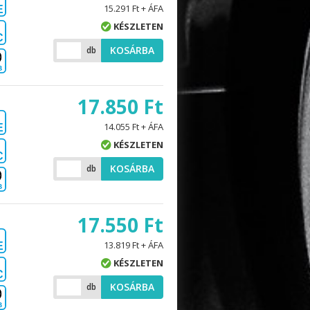
15.291 Ft + ÁFA
E
KÉSZLETEN
C
KOSÁRBA
db
B
17.850 Ft
14.055 Ft + ÁFA
E
KÉSZLETEN
C
KOSÁRBA
db
B
17.550 Ft
13.819 Ft + ÁFA
E
KÉSZLETEN
C
KOSÁRBA
db
B