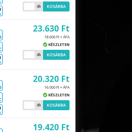
C
KOSÁRBA
db
B
23.630 Ft
18.606 Ft + ÁFA
D
KÉSZLETEN
C
KOSÁRBA
db
B
20.320 Ft
16.000 Ft + ÁFA
D
KÉSZLETEN
C
KOSÁRBA
db
B
19.420 Ft