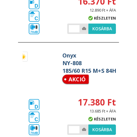
16.370 Ft
D
12.890 Ft + ÁFA
KÉSZLETEN
C
KOSÁRBA
db
70dB
Onyx
NY-808
185/60 R15 M+S 84H
AKCIÓ
17.380 Ft
D
13.685 Ft + ÁFA
KÉSZLETEN
C
KOSÁRBA
db
70dB