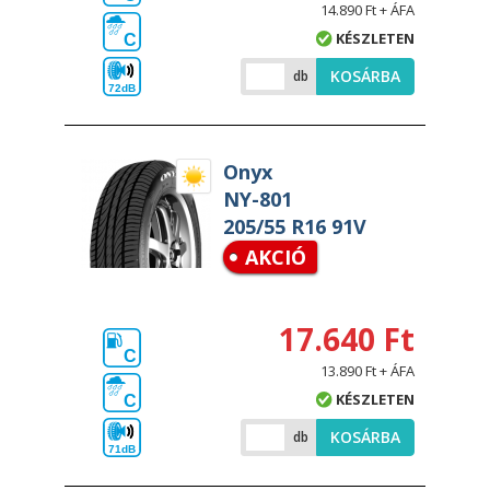
14.890 Ft + ÁFA
KÉSZLETEN
C
KOSÁRBA
db
72dB
Onyx
NY-801
205/55 R16 91V
AKCIÓ
17.640 Ft
C
13.890 Ft + ÁFA
KÉSZLETEN
C
KOSÁRBA
db
71dB