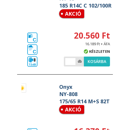
185 R14C C 102/100R
AKCIÓ
20.560 Ft
C
16.189 Ft + ÁFA
KÉSZLETEN
C
KOSÁRBA
db
72dB
Onyx
NY-808
175/65 R14 M+S 82T
AKCIÓ