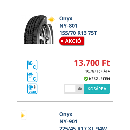
Onyx
NY-801
155/70 R13 75T
AKCIÓ
13.700 Ft
C
10.787 Ft + ÁFA
KÉSZLETEN
C
KOSÁRBA
db
70dB
Onyx
NY-901
225/45 R17 XL 94W