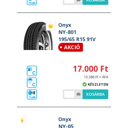
70dB
Onyx
NY-801
195/65 R15 91V
AKCIÓ
17.000 Ft
C
13.386 Ft + ÁFA
KÉSZLETEN
C
KOSÁRBA
db
71dB
Onyx
NY-05