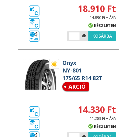
18.910 Ft
C
14.890 Ft + ÁFA
KÉSZLETEN
C
KOSÁRBA
db
71dB
Onyx
NY-801
175/65 R14 82T
AKCIÓ
14.330 Ft
C
11.283 Ft + ÁFA
KÉSZLETEN
C
KOSÁRBA
db