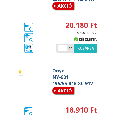
AKCIÓ
20.180 Ft
C
15.890 Ft + ÁFA
KÉSZLETEN
C
KOSÁRBA
db
72dB
Onyx
NY-901
195/55 R16 XL 91V
AKCIÓ
18.910 Ft
C