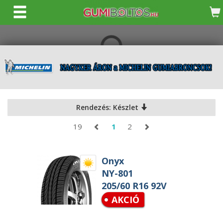
KERESÉS
Rendezés: Készlet
19
1
2
Onyx
NY-801
205/60 R16 92V
AKCIÓ