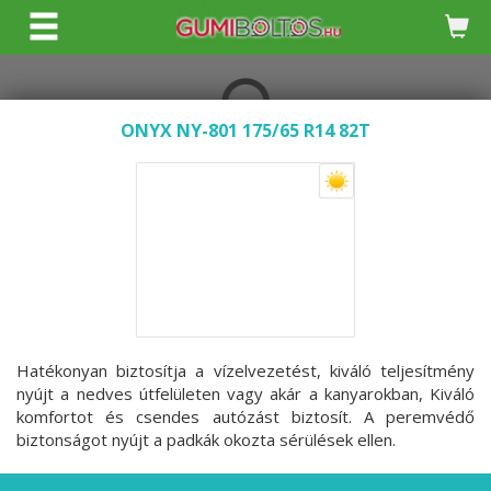
KERESÉS
ONYX NY-801 175/65 R14 82T
Hatékonyan biztosítja a vízelvezetést, kiváló teljesítmény
nyújt a nedves útfelületen vagy akár a kanyarokban, Kiváló
komfortot és csendes autózást biztosít. A peremvédő
biztonságot nyújt a padkák okozta sérülések ellen.