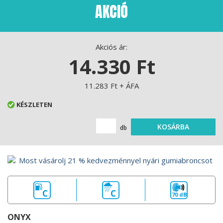
AKCIÓ
Akciós ár:
14.330 Ft
11.283 Ft + ÁFA
KÉSZLETEN
KOSÁRBA
db
C
C
70 dB
ONYX