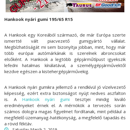
Hankook nyári gumi 195/65 R15
A Hankook egy Koreából származó, de már Európa szerte
ismertté vált piacvezető gumigyártó vállalat.
Megbízhatóságát mi sem bizonyítja jobban, mint, hogy már
több európai autómárkának is szerelnek abroncsokat
elsőként. A Hankook a legtöbb gépjárműtípust igyekszik
lefedni hatalmas kínálatával, a személygépjárművektől
kezdve egészen a kistehergépjárművekig.
A Hankook nyári gumikra jellemző a rendkívül jó vízelvezető
képesség, ezért extra biztonságot nyújt nedves aszfalton
is. A
Hankook nyári gumi
tesztjei mindig kiváló
eredményeket érnek el. A mérnökök a tervezés során
számos dologra magas figyelmet fordítanak, mint például a
megfelelő üzemanyag-hatékonyság, a megfelelő tapadás és
a rövid féktáv.
Saturday March 2, 2019