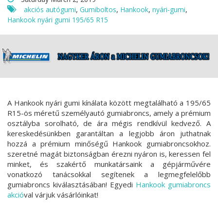
,
,
,
,
akciós autógumi
Gumiboltos
Hankook
nyári-gumi
Hankook nyári gumi 195/65 R15
A Hankook nyári gumi kínálata között megtalálható a 195/65
R15-ös méretű személyautó gumiabroncs, amely a prémium
osztályba sorolható, de ára mégis rendkívül kedvező. A
kereskedésünkben garantáltan a legjobb áron juthatnak
hozzá a prémium minőségű Hankook gumiabroncsokhoz.
szeretné magát biztonságban érezni nyáron is, keressen fel
minket, és szakértő munkatársaink a gépjárművére
vonatkozó tanácsokkal segítenek a legmegfelelőbb
gumiabroncs kiválasztásában! Egyedi
Hankook gumiabroncs
akció
val várjuk vásárlóinkat!