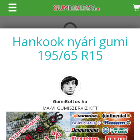
KERESÉS
Hankook nyári gumi
195/65 R15
GumiBoltos.hu
MA-VI GUMISZERVIZ KFT