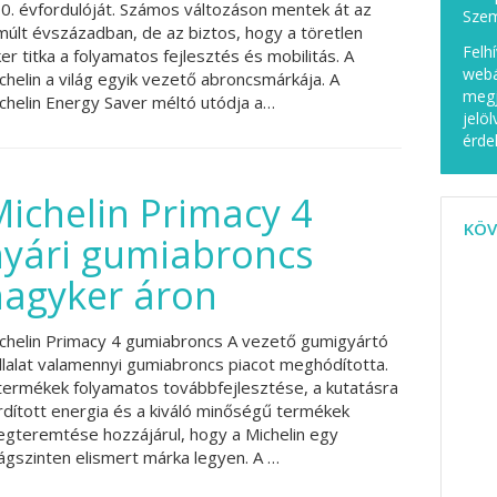
0. évfordulóját. Számos változáson mentek át az
Szem
múlt évszázadban, de az biztos, hogy a töretlen
Felh
ker titka a folyamatos fejlesztés és mobilitás. A
webá
chelin a világ egyik vezető abroncsmárkája. A
megj
chelin Energy Saver méltó utódja a…
jelö
érde
ichelin Primacy 4
KÖV
nyári gumiabroncs
nagyker áron
chelin Primacy 4 gumiabroncs A vezető gumigyártó
llalat valamennyi gumiabroncs piacot meghódította.
termékek folyamatos továbbfejlesztése, a kutatásra
rdított energia és a kiváló minőségű termékek
gteremtése hozzájárul, hogy a Michelin egy
lágszinten elismert márka legyen. A …