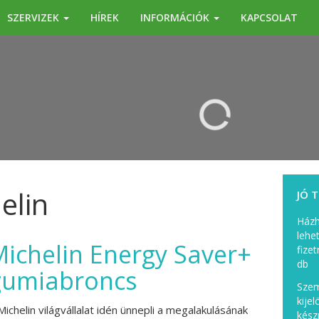
SZERVIZEK
HÍREK
INFORMÁCIÓK
KAPCSOLAT
KERESÉS
elin
JÓ 
Házh
lehe
Michelin Energy Saver+
fizet
db
gumiabroncs
Szem
kije
Michelin világvállalat idén ünnepli a megalakulásának
kész