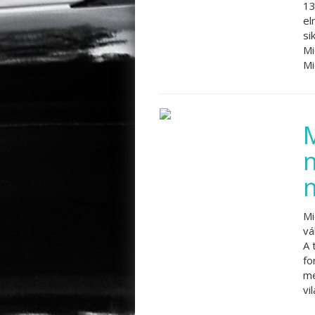
13
el
si
Mi
Mi
M
Mi
vá
A 
fo
me
vi