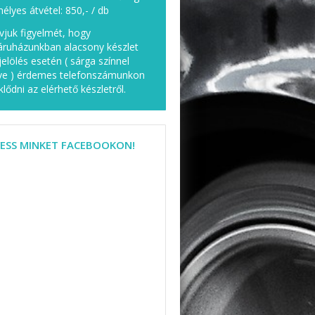
élyes átvétel: 850,- / db
ívjuk figyelmét, hogy
ruházunkban alacsony készlet
elölés esetén ( sárga színnel
lve ) érdemes telefonszámunkon
klődni az elérhető készletről.
ESS MINKET FACEBOOKON!