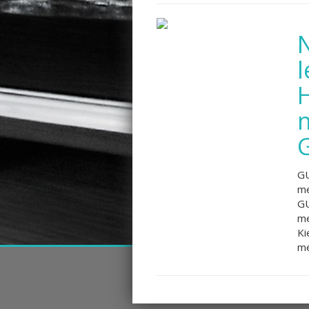
GU
me
GU
me
Ki
mé