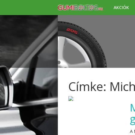
AKCIÓK
Címke: Mich
A 