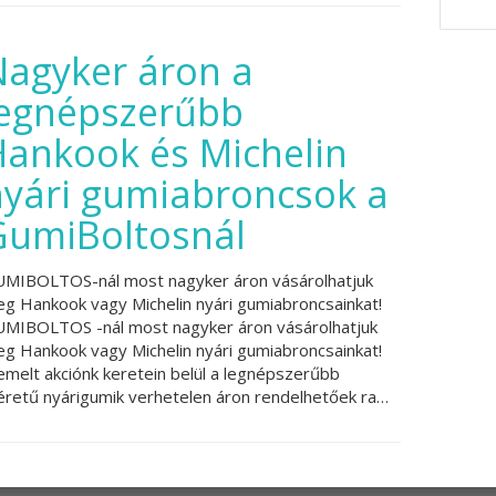
Nagyker áron a
legnépszerűbb
Hankook és Michelin
nyári gumiabroncsok a
GumiBoltosnál
MIBOLTOS-nál most nagyker áron vásárolhatjuk
g Hankook vagy Michelin nyári gumiabroncsainkat!
MIBOLTOS -nál most nagyker áron vásárolhatjuk
g Hankook vagy Michelin nyári gumiabroncsainkat!
emelt akciónk keretein belül a legnépszerűbb
retű nyárigumik verhetelen áron rendelhetőek ra…