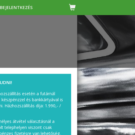
BEJELENTKEZÉS
TUDNI!
ozszállítás esetén a futárnál
t készpénzzel és bankkártyával is
ni. Házhozszállítás díja: 1.990,- /
élyes átvétel választásnál a
lölt telephelyen viszont csak
pénzes fizetésre van lehetőség.