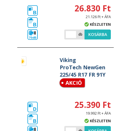
26.830 Ft
B
21.126 Ft + ÁFA
KÉSZLETEN
B
KOSÁRBA
db
70dB
Viking
ProTech NewGen
225/45 R17 FR 91Y
AKCIÓ
25.390 Ft
D
19.992 Ft + ÁFA
KÉSZLETEN
B
KOSÁRBA
db