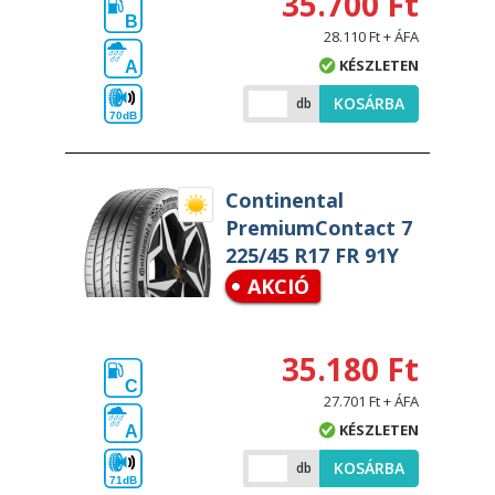
35.700 Ft
B
28.110 Ft + ÁFA
KÉSZLETEN
A
KOSÁRBA
db
70dB
Continental
PremiumContact 7
225/45 R17 FR 91Y
AKCIÓ
35.180 Ft
C
27.701 Ft + ÁFA
KÉSZLETEN
A
KOSÁRBA
db
71dB