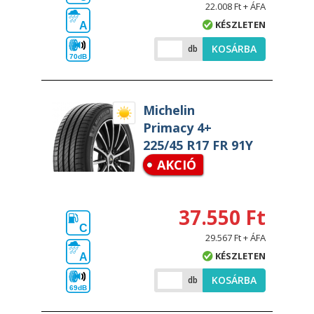
22.008 Ft + ÁFA
KÉSZLETEN
A
KOSÁRBA
db
70dB
Michelin
Primacy 4+
225/45 R17 FR 91Y
AKCIÓ
37.550 Ft
C
29.567 Ft + ÁFA
KÉSZLETEN
A
KOSÁRBA
db
69dB