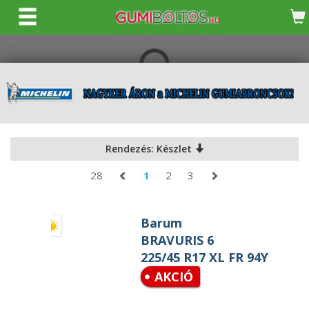
KERESÉS
Rendezés: Készlet
28
1
2
3
Barum
BRAVURIS 6
225/45 R17 XL FR 94Y
AKCIÓ