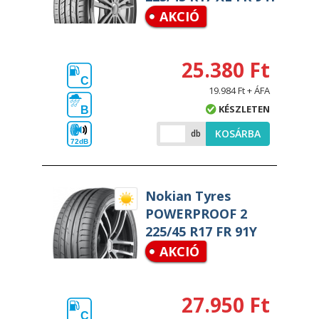
AKCIÓ
25.380 Ft
C
19.984 Ft + ÁFA
KÉSZLETEN
B
KOSÁRBA
db
72dB
Nokian Tyres
POWERPROOF 2
225/45 R17 FR 91Y
AKCIÓ
27.950 Ft
C