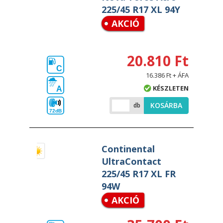
225/45 R17 XL 94Y
AKCIÓ
20.810 Ft
C
16.386 Ft + ÁFA
KÉSZLETEN
A
KOSÁRBA
db
72dB
Continental
UltraContact
225/45 R17 XL FR
94W
AKCIÓ