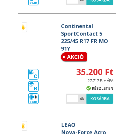
71dB
Continental
SportContact 5
225/45 R17 FR MO
91Y
AKCIÓ
35.200 Ft
C
27.717 Ft + ÁFA
KÉSZLETEN
B
KOSÁRBA
db
71dB
LEAO
Nova-Force Acro