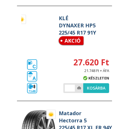
KLÉ
DYNAXER HP5
225/45 R17 91Y
AKCIÓ
27.620 Ft
C
21.748 Ft + ÁFA
KÉSZLETEN
A
KOSÁRBA
db
71dB
Matador
Hectorra 5
225/45 R17 XL FR 94Y