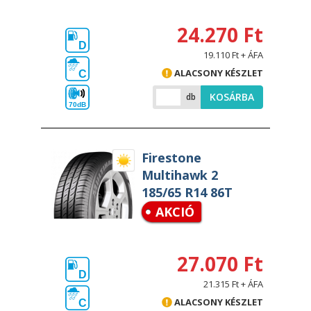
24.270 Ft
D
19.110 Ft + ÁFA
ALACSONY KÉSZLET
C
KOSÁRBA
db
70dB
Firestone
Multihawk 2
185/65 R14 86T
AKCIÓ
27.070 Ft
D
21.315 Ft + ÁFA
ALACSONY KÉSZLET
C