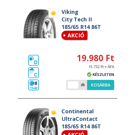
Viking
City Tech II
185/65 R14 86T
AKCIÓ
19.980 Ft
D
15.732 Ft + ÁFA
KÉSZLETEN
C
KOSÁRBA
db
70dB
Continental
UltraContact
185/65 R14 86T
AKCIÓ