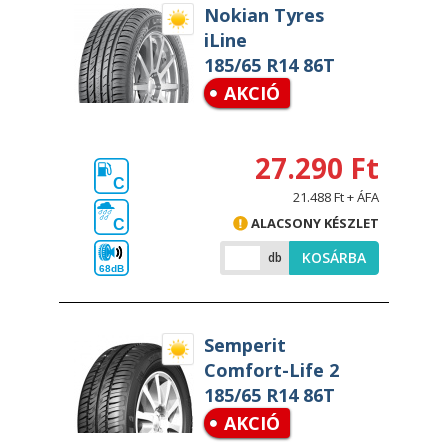
Nokian Tyres
iLine
185/65 R14 86T
AKCIÓ
27.290 Ft
C
21.488 Ft + ÁFA
ALACSONY KÉSZLET
C
KOSÁRBA
db
68dB
Semperit
Comfort-Life 2
185/65 R14 86T
AKCIÓ