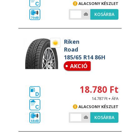
ALACSONY KÉSZLET
C
KOSÁRBA
db
70dB
Riken
Road
185/65 R14 86H
AKCIÓ
18.780 Ft
D
14.787 Ft + ÁFA
ALACSONY KÉSZLET
C
KOSÁRBA
db
68dB