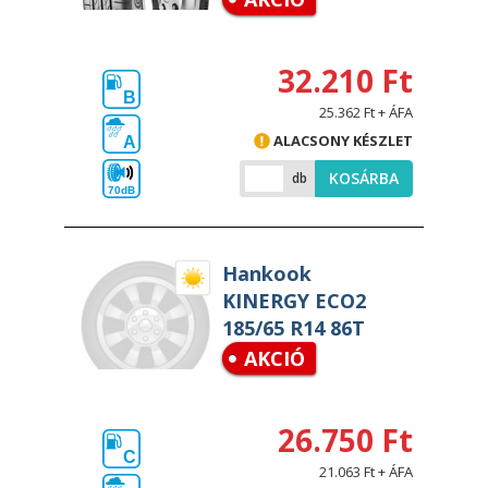
32.210 Ft
B
25.362 Ft + ÁFA
ALACSONY KÉSZLET
A
KOSÁRBA
db
70dB
Hankook
KINERGY ECO2
185/65 R14 86T
AKCIÓ
26.750 Ft
C
21.063 Ft + ÁFA