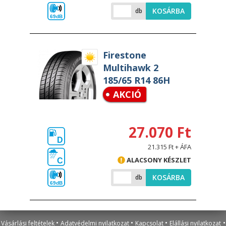
KOSÁRBA
db
69dB
Firestone
Multihawk 2
185/65 R14 86H
AKCIÓ
27.070 Ft
D
21.315 Ft + ÁFA
ALACSONY KÉSZLET
C
KOSÁRBA
db
69dB
•
•
•
•
Vásárlási feltételek
Adatvédelmi nyilatkozat
Kapcsolat
Elállási nyilatkozat