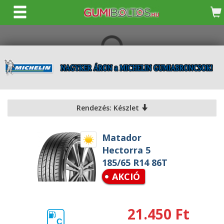
KERESÉS
Rendezés: Készlet
Matador
Hectorra 5
185/65 R14 86T
AKCIÓ
21.450 Ft
C