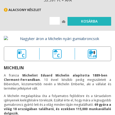
53.591 Ft + ÁFA
ALACSONY KÉSZLET
KOSÁRBA
db
C
C
71 dB
MICHELIN
A francia
Michelint Eduard Michelin alapította 1889-ben
Clermont-Ferrandban.
10 évvel később pedig megszületett a
Bibendum, közismertebb nevén a Michelin Emberke, aki a vállalat és
termékei jelképévé vált.
A Michelin megalapítása óta a folyamatos fejlődésre és a társadalom
igényeinek kielégítésére törekszik. Ezáltal érte el, hogy mára a legnagyobb
gumiabroncs gyártó lett és a világ minden táján megtalálható.
69 gyára a
világ 18 országában található, és ezekben 115,000 munkavállaló
dolgozik.