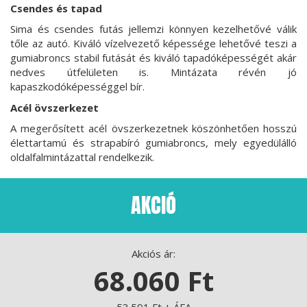
Csendes és tapad
Sima és csendes futás jellemzi könnyen kezelhetővé válik
tőle az autó. Kiváló vízelvezető képessége lehetővé teszi a
gumiabroncs stabil futását és kiváló tapadóképességét akár
nedves útfelületen is. Mintázata révén jó
kapaszkodóképességgel bír.
Acél övszerkezet
A megerősített acél övszerkezetnek köszönhetően hosszú
élettartamú és strapabíró gumiabroncs, mely egyedülálló
oldalfalmintázattal rendelkezik.
AKCIÓ
Akciós ár:
68.060 Ft