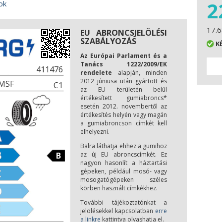
2
17.6
EU ABRONCSJELÖLÉSI
SZABÁLYOZÁS
K
Az Európai Parlament és a
Tanács 1222/2009/EK
411476
rendelete
alapján, minden
2012 júniusa után gyártott és
PMSF
C1
az EU területén belül
értékesített gumiabroncs*
esetén 2012. novembertől az
értékesítés helyén vagy magán
a gumiabroncson címkét kell
elhelyezni.
Balra láthatja ehhez a gumihoz
B
az új EU abroncscímkét. Ez
nagyon hasonlít a háztartási
gépeken, például mosó- vagy
mosogatógépeken széles
körben használt címkékhez.
További tájékoztatónkat a
jelölésekkel kapcsolatban
erre
a linkre
kattintva olvashatja el.