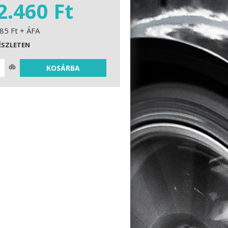
2.460 Ft
85 Ft + ÁFA
ÉSZLETEN
db
KOSÁRBA