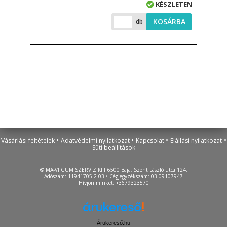
KÉSZLETEN
KOSÁRBA
db
•
•
•
•
Vásárlási feltételek
Adatvédelmi nyilatkozat
Kapcsolat
Elállási nyilatkozat
Süti beállítások
© MA-VI GUMISZERVIZ KFT 6500 Baja, Szent László utca 124.
Adószám: 11941705-2-03 • Cégjegyzékszám: 03-09107947
Hívjon minket: +3679323570
Árukereső.hu