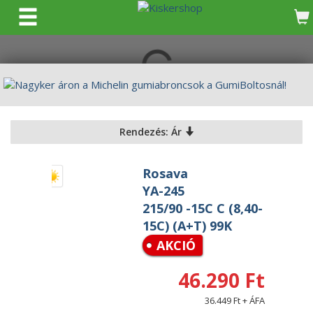
KERESÉS
Rendezés: Ár
Rosava
YA-245
215/90 -15C C (8,40-
15C) (A+T) 99K
AKCIÓ
46.290 Ft
36.449 Ft + ÁFA